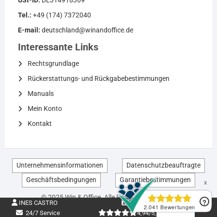
Tel.:
+49 (174) 7372040
E-mail:
deutschland@winandoffice.de
Interessante Links
Rechtsgrundlage
Rückerstattungs- und Rückgabebestimmungen
Manuals
Mein Konto
Kontakt
Unternehmensinformationen
Datenschutzbeauftragte
Geschäftsbedingungen
Garantiebestimmungen
EN
© 2025 Win & Office. Alle Rechte vorbehalten.
INES CASTRO
DE314918369
DE
24/7 Service
4,94/5,00 +5k Bew.