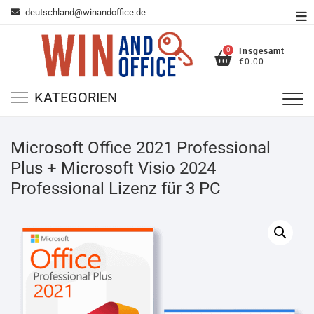
Zum
deutschland@winandoffice.de
To
Inhalt
Me
springen
0
Insgesamt
€0.00
KATEGORIEN
Microsoft Office 2021 Professional
Plus + Microsoft Visio 2024
Professional Lizenz für 3 PC