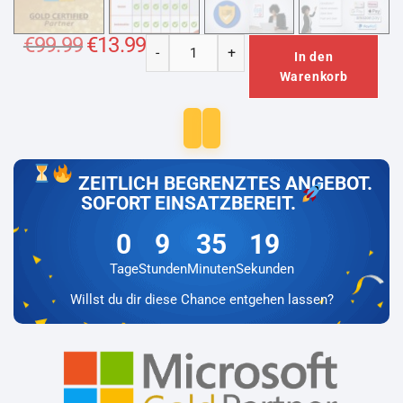
€
99.99
Ursprünglicher
€
13.99
Aktueller
-
+
Preis
Preis
In den
Microsoft
war:
ist:
Warenkorb
€99.99
€13.99.
Office
2021
Professional
Plus
+
ZEITLICH BEGRENZTES ANGEBOT.
Microsoft
SOFORT EINSATZBEREIT.
Visio
2024
0
9
35
18
Professional
Tage
Stunden
Minuten
Sekunden
Lizenz
Willst du dir diese Chance entgehen lassen?
für
3
PC
Menge