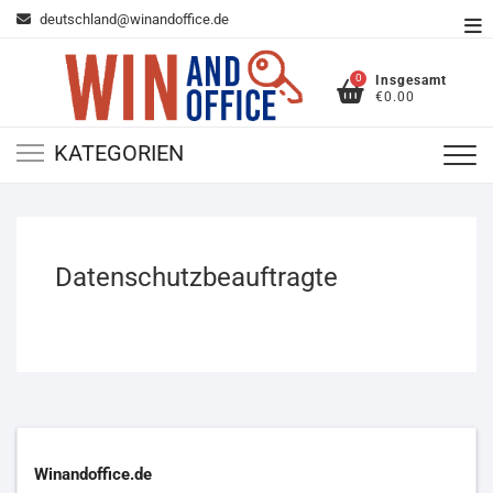
Zum
deutschland@winandoffice.de
To
Inhalt
Me
springen
0
Insgesamt
€0.00
KATEGORIEN
Datenschutzbeauftragte
Winandoffice.de