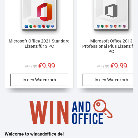
Microsoft Office 2021 Standard
Microsoft Office 2013
Lizenz für 3 PC
Professional Plus Lizenz für
PC
Ursprünglicher
€
9.99
Aktueller
Ursprünglich
€
9.99
Aktue
€
99.99
€
99.99
Preis
Preis
Preis
Preis
war:
ist:
war:
ist:
€99.99
€9.99.
€99.99
€9.99
In den Warenkorb
In den Warenkorb
Welcome to winandoffice.de!