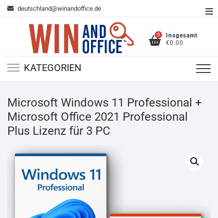
Zum
deutschland@winandoffice.de
To
Inhalt
Me
springen
0
Insgesamt
€0.00
KATEGORIEN
Microsoft Windows 11 Professional +
Microsoft Office 2021 Professional
Plus Lizenz für 3 PC