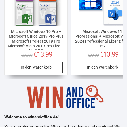
Microsoft Windows 10 Pro +
Microsoft Windows 11
Microsoft Office 2019 Pro Plus
Professional + Microsoft Vis
+ Microsoft Project 2019 Pro +
2024 Professional Lizenz für
Microsoft Visio 2019 Pro Lizenz
PC
für 3 PC
Ursprünglicher
€
13.99
Aktueller
Ursprüngliche
€
13.99
Aktu
€
99.99
€
99.99
Preis
Preis
Preis
Prei
war:
ist:
war:
ist:
€99.99
€13.99.
€99.99
€13.
In den Warenkorb
In den Warenkorb
Welcome to winandoffice.de!
Your premier source for Microsoft products and services! We