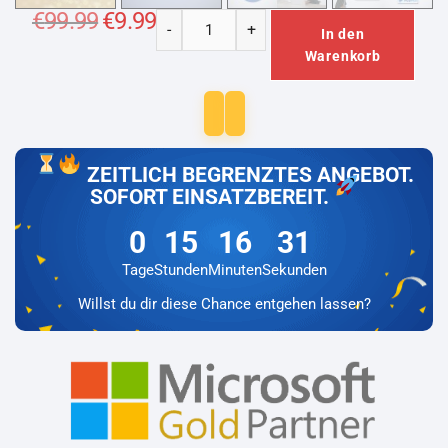
€
99.99
Ursprünglicher
€
9.99
Aktueller
-
+
Preis
Preis
In den
Microsoft
war:
ist:
Warenkorb
€99.99
€9.99.
Office
2013
Professional
Plus
Lizenz
ZEITLICH BEGRENZTES ANGEBOT.
für
SOFORT EINSATZBEREIT.
3
PC
0
15
16
31
Menge
Tage
Stunden
Minuten
Sekunden
Willst du dir diese Chance entgehen lassen?