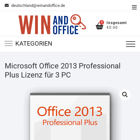
Zum
deutschland@winandoffice.de
To
Inhalt
Me
springen
0
Insgesamt
€0.00
KATEGORIEN
Microsoft Office 2013 Professional
Plus Lizenz für 3 PC