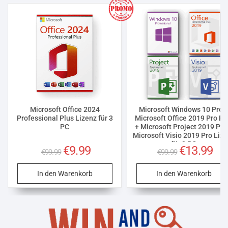
Microsoft Office 2024
Microsoft Windows 10 Pro 
Professional Plus Lizenz für 3
Microsoft Office 2019 Pro Pl
PC
+ Microsoft Project 2019 Pro
Microsoft Visio 2019 Pro Liz
für 3 PC
Ursprünglicher
€
9.99
Aktueller
Ursprüngliche
€
13.99
Aktu
€
99.99
€
99.99
Preis
Preis
Preis
Prei
war:
ist:
war:
ist:
€99.99
€9.99.
€99.99
€13.
In den Warenkorb
In den Warenkorb