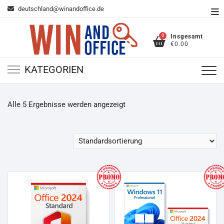
Zum
deutschland@winandoffice.de
To
Inhalt
Me
springen
0
Insgesamt
€0.00
KATEGORIEN
Alle 5 Ergebnisse werden angezeigt