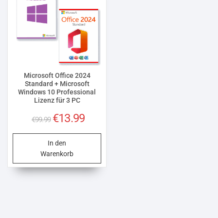
Microsoft Office 2024
Standard + Microsoft
Windows 10 Professional
Lizenz für 3 PC
Ursprünglicher
Aktueller
€
13.99
€
99.99
Preis
Preis
war:
ist:
In den
€99.99
€13.99.
Warenkorb