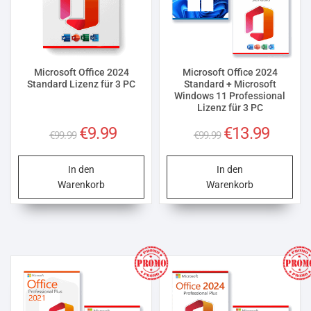
Microsoft Office 2024
Microsoft Office 2024
Standard Lizenz für 3 PC
Standard + Microsoft
Windows 11 Professional
Lizenz für 3 PC
Ursprünglicher
Aktueller
Ursprünglicher
Aktuelle
€
9.99
€
13.99
€
99.99
€
99.99
Preis
Preis
Preis
Preis
war:
ist:
war:
ist:
In den
In den
€99.99
€9.99.
€99.99
€13.99.
Warenkorb
Warenkorb