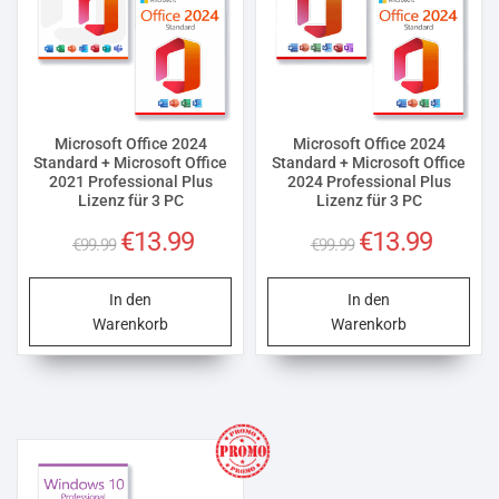
Microsoft Office 2024
Microsoft Office 2024
Standard + Microsoft Office
Standard + Microsoft Office
2021 Professional Plus
2024 Professional Plus
Lizenz für 3 PC
Lizenz für 3 PC
Ursprünglicher
Aktueller
Ursprünglicher
Aktuelle
€
13.99
€
13.99
€
99.99
€
99.99
Preis
Preis
Preis
Preis
war:
ist:
war:
ist:
In den
In den
€99.99
€13.99.
€99.99
€13.99.
Warenkorb
Warenkorb