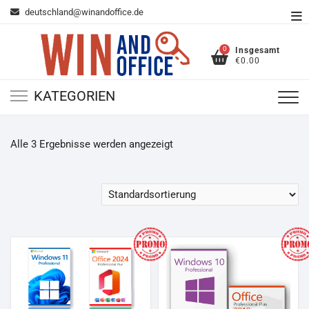
Zum
deutschland@winandoffice.de
To
Inhalt
Me
springen
0
Insgesamt
€0.00
KATEGORIEN
Alle 3 Ergebnisse werden angezeigt