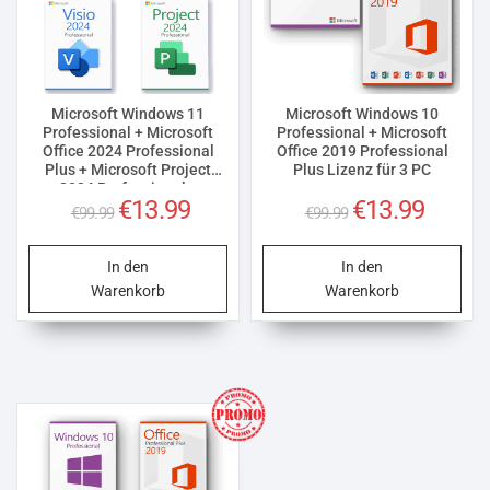
Microsoft Windows 11
Microsoft Windows 10
Professional + Microsoft
Professional + Microsoft
Office 2024 Professional
Office 2019 Professional
Plus + Microsoft Project
Plus Lizenz für 3 PC
2024 Professional +
Ursprünglicher
Aktueller
Ursprünglicher
Aktuelle
€
13.99
€
13.99
Microsoft Visio 2024
€
99.99
€
99.99
Professional Lizenz für 3 PC
Preis
Preis
Preis
Preis
war:
ist:
war:
ist:
In den
In den
€99.99
€13.99.
€99.99
€13.99.
Warenkorb
Warenkorb