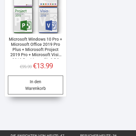
Microsoft Windows 10 Pro +
Microsoft Office 2019 Pro
Plus + Microsoft Project
2019 Pro + Microsoft Visio
2019 Pro Lizenz für 3 PC
Ursprünglicher
Aktueller
€
13.99
€
99.99
Preis
Preis
war:
ist:
In den
€99.99
€13.99.
Warenkorb
DIE ANSICHTEN VON HEUTE:
47
BESUCHER HEUTE:
36